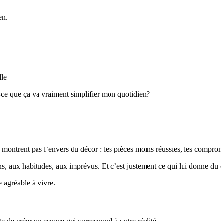
en.
lle
st-ce que ça va vraiment simplifier mon quotidien?
montrent pas l’envers du décor : les pièces moins réussies, les comprom
ns, aux habitudes, aux imprévus. Et c’est justement ce qui lui donne du 
e agréable à vivre.
te de créer un espace qui correspond à votre réalité.